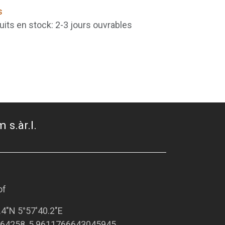
s
uits en stock: 2-3 jours ouvrables
 s.àr.l.
of
.4"N 5°57'40.2"E
64258, 5.9611766643045945