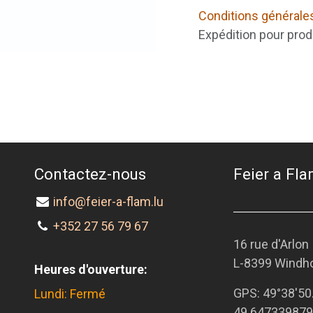
Conditions générale
Expédition pour prod
Contactez-nous
Feier a Flam
info@feier-a-flam.lu
+352 27 56 79 67
16 rue d'Arlon
L-8399 Windh
Heures d'ouverture:
GPS:
49°38'50
Lundi: Fermé
49.647339879