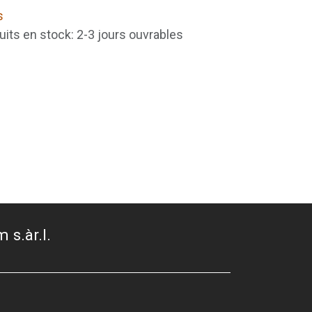
s
uits en stock: 2-3 jours ouvrables
 s.àr.l.