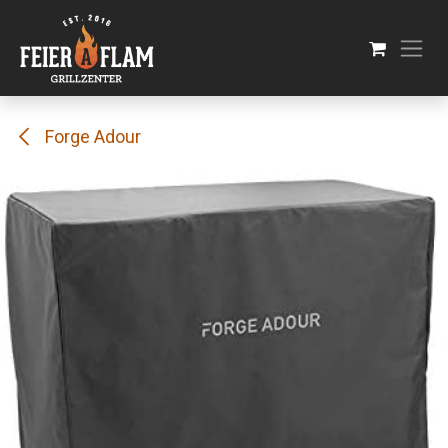
Se rendre au contenu
Forge Adour