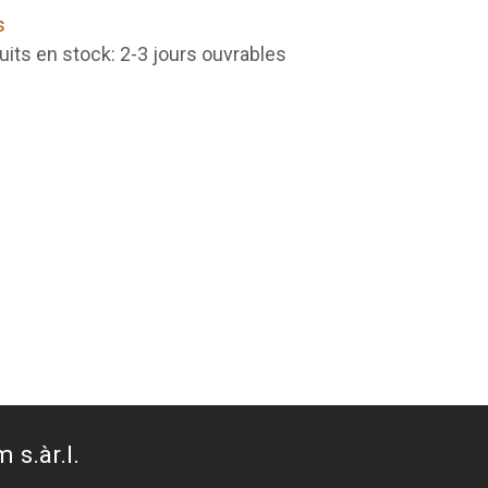
s
uits en stock: 2-3 jours ouvrables
 s.àr.l.