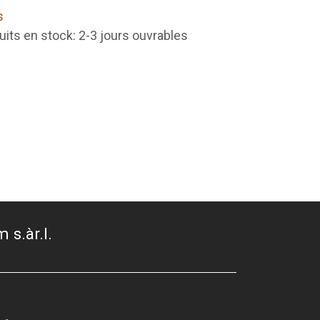
s
uits en stock: 2-3 jours ouvrables
 s.àr.l.