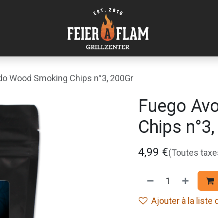
o Wood Smoking Chips n°3, 200Gr
Fuego Av
Chips n°3
4,99
€
(Toutes tax
Ajouter à la liste