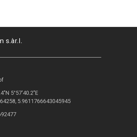
 s.àr.l.
of
.4"N 5°57'40.2"E
64258, 5.9611766643045945
692477