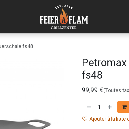
euerschale fs48
Petromax 
fs48
99,99
€
(Toutes ta
Ajouter à la liste