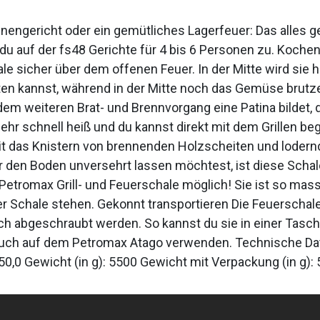
engericht oder ein gemütliches Lagerfeuer: Das alles geh
auf der fs48 Gerichte für 4 bis 6 Personen zu. Kochen, 
ale sicher über dem offenen Feuer. In der Mitte wird sie
en kannst, während in der Mitte noch das Gemüse brutze
edem weiteren Brat- und Brennvorgang eine Patina bildet, d
sehr schnell heiß und du kannst direkt mit dem Grillen be
keit das Knistern von brennenden Holzscheiten und lod
den Boden unversehrt lassen möchtest, ist diese Schale
Petromax Grill- und Feuerschale möglich! Sie ist so mass
r Schale stehen. Gekonnt transportieren Die Feuerschale i
h abgeschraubt werden. So kannst du sie in einer Tasc
 auch auf dem Petromax Atago verwenden. Technische Daten
x 50,0 Gewicht (in g): 5500 Gewicht mit Verpackung (in g)