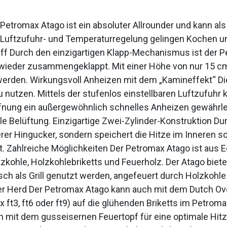
etromax Atago ist ein absoluter Allrounder und kann als 
Luftzufuhr- und Temperaturregelung gelingen Kochen und
iff Durch den einzigartigen Klapp-Mechanismus ist der 
r wieder zusammengeklappt. Mit einer Höhe von nur 15 c
erden. Wirkungsvoll Anheizen mit dem „Kamineffekt“ Die
u nutzen. Mittels der stufenlos einstellbaren Luftzufuhr
fnung ein außergewöhnlich schnelles Anheizen gewährlei
le Belüftung. Einzigartige Zwei-Zylinder-Konstruktion Du
er Hingucker, sondern speichert die Hitze im Inneren so
. Zahlreiche Möglichkeiten Der Petromax Atago ist aus Ed
kohle, Holzkohlebriketts und Feuerholz. Der Atago biete
ch als Grill genutzt werden, angefeuert durch Holzkohle o
der Herd Der Petromax Atago kann auch mit dem Dutch Ov
 ft3, ft6 oder ft9) auf die glühenden Briketts im Petroma
n mit dem gusseisernen Feuertopf für eine optimale Hit