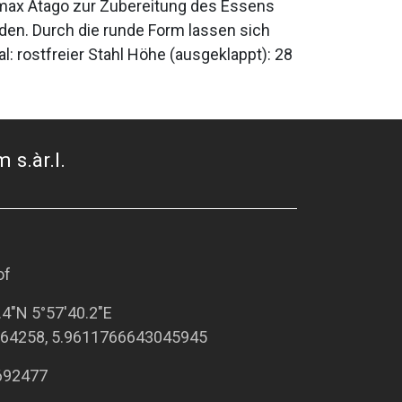
omax Atago zur Zubereitung des Essens
den. Durch die runde Form lassen sich
 rostfreier Stahl Höhe (ausgeklappt): 28
 s.àr.l.
of
.4"N 5°57'40.2"E
64258, 5.9611766643045945
692477