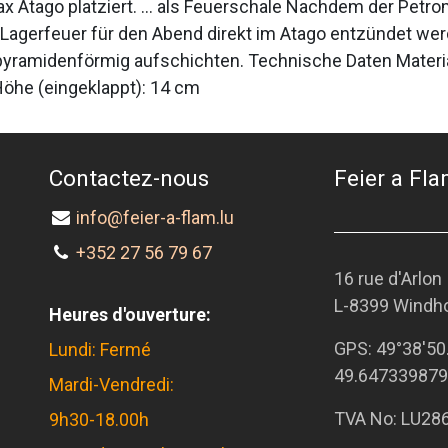
x Atago platziert. … als Feuerschale Nachdem der Petr
Lagerfeuer für den Abend direkt im Atago entzündet wer
yramidenförmig aufschichten. Technische Daten Material:
Höhe (eingeklappt): 14 cm
Contactez-nous
Feier a Flam
info@feier-a-flam.lu
+352 27 56 79 67
16 rue d'Arlon
L-8399 Windh
Heures d'ouverture:
GPS:
49°38'50
Lundi: Fermé
49.647339879
Mardi-Vendredi:
TVA No: LU28
9h30-18.00h