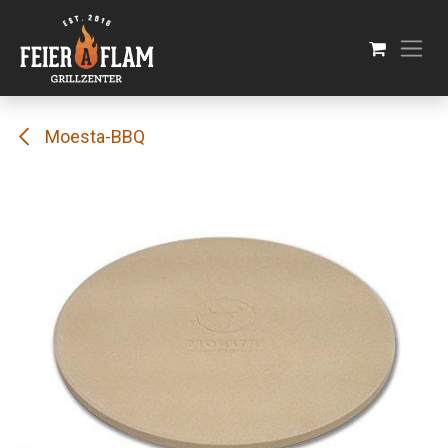
Se rendre au contenu
Moesta-BBQ