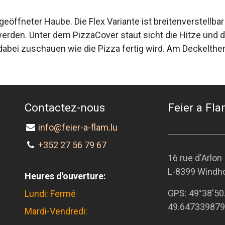
geöffneter Haube. Die Flex Variante ist breitenverstellba
erden. Unter dem PizzaCover staut sicht die Hitze und d
e dabei zuschauen wie die Pizza fertig wird. Am Deckelth
Contactez-nous
Feier a Flam
info@feier-a-flam.lu
+352 27 56 79 67
16 rue d'Arlon
L-8399 Windh
Heures d'ouverture:
GPS:
49°38'50
Lundi: Fermé
49.647339879
Mardi-Vendredi: