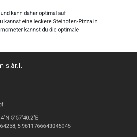
r und kann daher optimal auf
u kannst eine leckere Steinofen-Pizza in
ermometer kannst du die optimale
 s.àr.l.
of
.4"N 5°57'40.2"E
64258, 5.9611766643045945