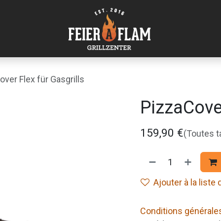
ver Flex für Gasgrills
PizzaCover
159,90
€
(Toutes 
Ajouter à la liste
Conditions générale