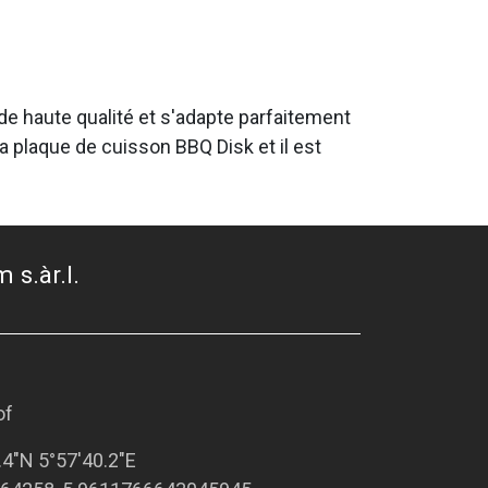
n de haute qualité et s'adapte parfaitement
 plaque de cuisson BBQ Disk et il est
 s.àr.l.
of
.4"N 5°57'40.2"E