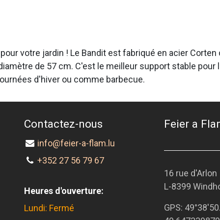
nt pour votre jardin ! Le Bandit est fabriqué en acier Corte
mètre de 57 cm. C'est le meilleur support stable pour la
 journées d'hiver ou comme barbecue.
Contactez-nous
Feier a Flam
info@feier-a-flam.lu
+352 27 56 79 67
16 rue d'Arlon
L-8399 Windh
Heures d'ouverture:
GPS:
49°38'50
Lundi: Fermé