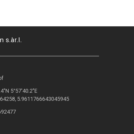
 s.àr.l.
of
.4"N 5°57'40.2"E
64258, 5.9611766643045945
692477