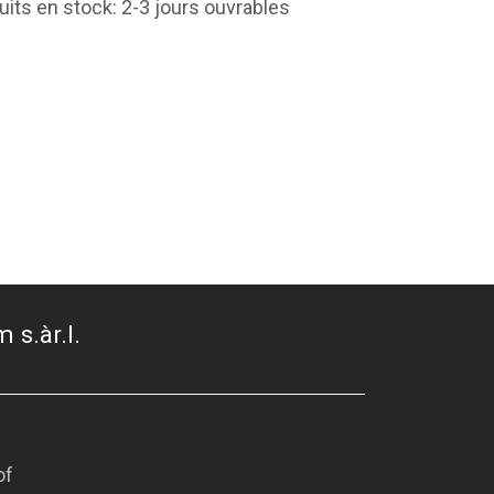
uits en stock: 2-3 jours ouvrables
 s.àr.l.
of