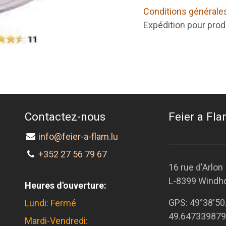
Conditions générale
Expédition pour prod
Contactez-nous
Feier a Flam
info@feier-a-flam.lu
+352 27 56 79 67
16 rue d'Arlon
L-8399 Windh
Heures d'ouverture:
GPS:
49°38'50
Lundi: Fermé
49.647339879
Mardi-Vendredi: