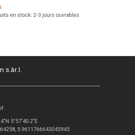
s
uits en stock: 2-3 jours ouvrables
 s.àr.l.
of
.4"N 5°57'40.2"E
64258, 5.9611766643045945