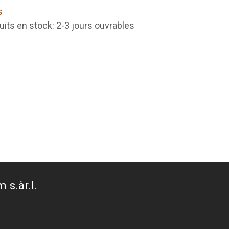
s
uits en stock: 2-3 jours ouvrables
 s.àr.l.