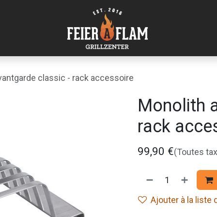
vantgarde classic - rack accessoire
Monolith a
rack acce
99,90
€
(Toutes ta
Ajouter à la liste