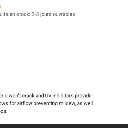
s
uits en stock: 2-3 jours ouvrables
bric won't crack and UV inhibitors provide
ows for airflow preventing mildew, as well
ops.