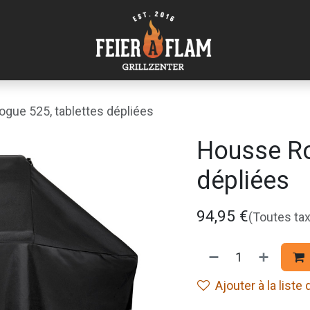
gue 525, tablettes dépliées
Housse Ro
dépliées
94,95
€
(Toutes ta
Ajouter à la liste