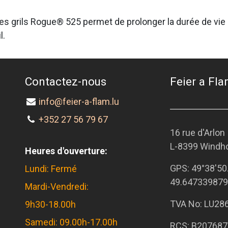
s grils Rogue® 525 permet de prolonger la durée de vie d
l.
Contactez-nous
Feier a Flam
info@feier-a-flam.lu
+352 27 56 79 67
16 rue d'Arlon
L-8399 Windh
Heures d'ouverture:
GPS:
49°38'50
Lundi: Fermé
49.647339879
Mardi-Vendredi:
TVA No: LU28
9h30-18.00h
Samedi: 09.00h-17.00h
RCS: B207687