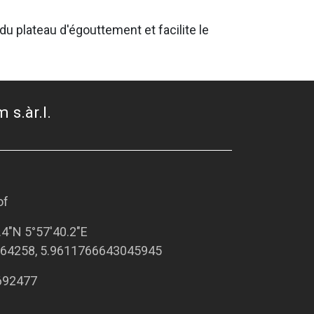
u plateau d'égouttement et facilite le
 s.àr.l.
of
.4"N 5°57'40.2"E
64258, 5.9611766643045945
692477