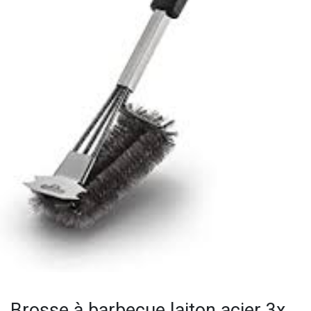
Brosse à barbecue laiton acier 3x