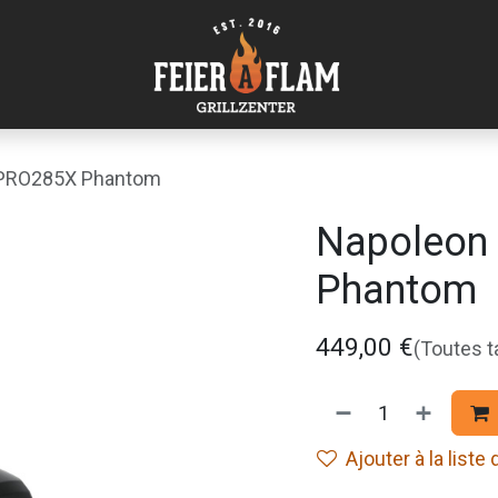
 PRO285X Phantom
Napoleon
Phantom
449,00
€
(Toutes 
Ajouter à la liste