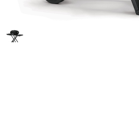
Le BBQ à gaz portable de chez Napoleon 
Infos
Suivez nous
Accueil
Facebook
A propos
Instagram
Conditions de