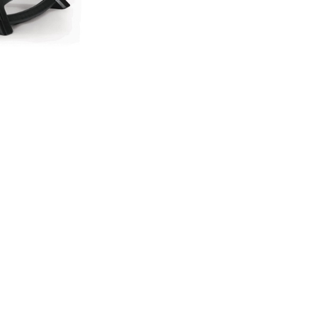
en version Phantom (noir mat)
Contactez-nous
Feier a Flam
info@feier-a-flam.lu
+352 27 56 79 67
16 rue d'Arlon
L-8399 Windh