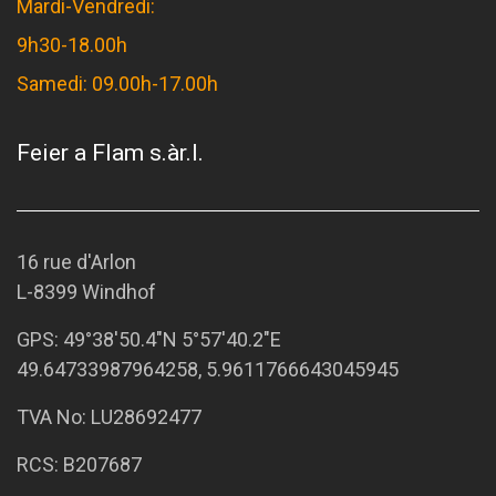
Mardi-Vendredi:
9h30-18.00h
Samedi: 09.00h-17.00h
Feier a Flam s.àr.l.
16 rue d'Arlon
L-8399 Windhof
GPS:
49°38'50.4"N 5°57'40.2"E
49.64733987964258, 5.9611766643045945
TVA No: LU28692477
RCS: B207687