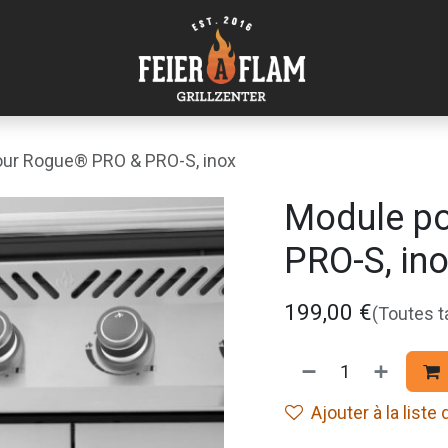
ur Rogue® PRO & PRO-S, inox
Module p
PRO-S, in
199,00
€
(Toutes 
Ajouter à la liste