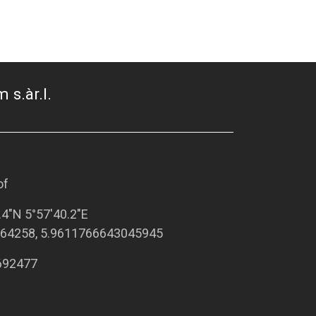
 s.àr.l.
of
.4"N 5°57'40.2"E
64258, 5.9611766643045945
692477