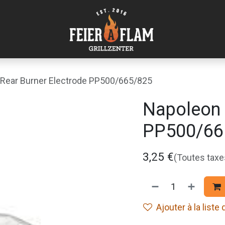
Rear Burner Electrode PP500/665/825
Napoleon 
PP500/66
3,25
€
(Toutes tax
Ajouter à la liste