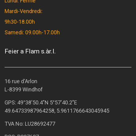
Lundi: Fermé
Mardi-Vendredi:
9h30-18.00h
Samedi: 09.00h-17.00h
Feier a Flam s.àr.l.
16 rue d'Arlon
L-8399 Windhof
GPS:
49°38'50.4"N 5°57'40.2"E
49.64733987964258, 5.9611766643045945
TVA No: LU28692477