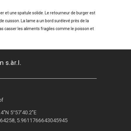
r et une spatule solide. Le retourneur de burger est
e cuisson. La lame a un bord surélevé près de la
as casser les aliments fragiles comme le poisson et
 s.àr.l.
of
.4"N 5°57'40.2"E
64258, 5.9611766643045945