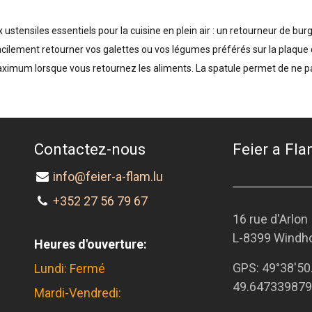
ensiles essentiels pour la cuisine en plein air : un retourneur de burge
cilement retourner vos galettes ou vos légumes préférés sur la plaque d
maximum lorsque vous retournez les aliments. La spatule permet de ne p
Contactez-nous
Feier a Flam
info@feier-a-flam.lu
+352 27 56 79 67
16 rue d'Arlon
L-8399 Windh
Heures d'ouverture:
GPS:
49°38'50
Lundi: Fermé
49.647339879
Mardi-Vendredi: