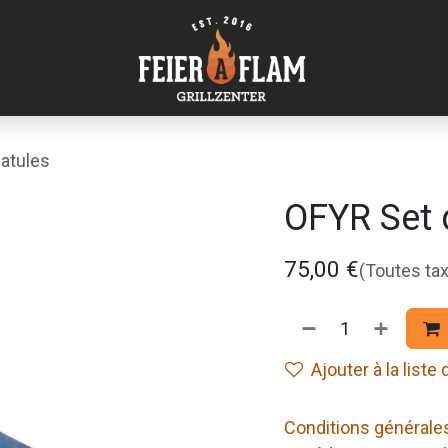
atules
OFYR Set 
75,00
€
(Toutes ta
Ajouter à la liste
Conditions générale