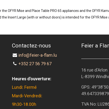
 for the OFYR Mise and Place Table PRO 65 appliances and the OFYR Kam
d the Insert Large (with or without doors) is intended for the OFYR M
Contactez-nous
Feier a Flam
info@feier-a-flam.lu
+352 27 56 79 67
16 rue d'Arlon
L-8399 Windh
Heures d'ouverture:
GPS:
49°38'50
Lundi: Fermé
49.647339879
Mardi-Vendredi:
TVA No: LU28
9h30-18.00h