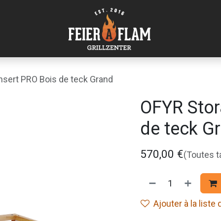
nsert PRO Bois de teck Grand
OFYR Stor
de teck G
570,00
€
(Toutes 
Ajouter à la liste