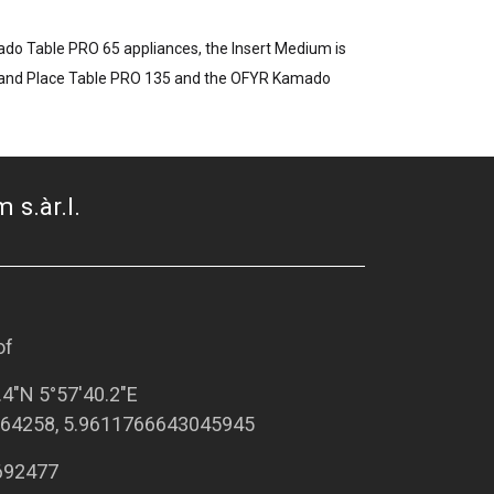
ado Table PRO 65 appliances, the Insert Medium is
ise and Place Table PRO 135 and the OFYR Kamado
 s.àr.l.
of
.4"N 5°57'40.2"E
64258, 5.9611766643045945
692477