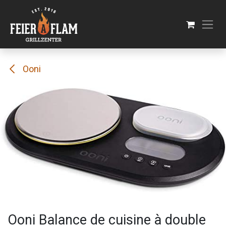
Se rendre au contenu
Ooni
Ooni Balance de cuisine à double