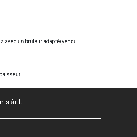
az avec un brûleur adapté(vendu
paisseur.
 s.àr.l.