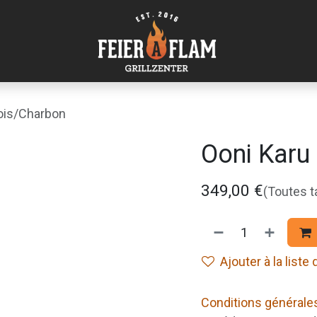
ois/Charbon
Ooni Karu
349,00
€
(Toutes 
Ajouter à la liste
Conditions générale