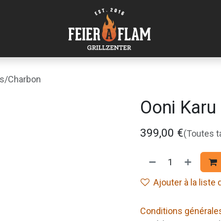
is/Charbon
Ooni Karu
399,00
€
(Toutes 
Ajouter à la liste
Conditions générale