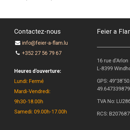
Contactez-nous
Feier a Flam
info@feier-a-flam.lu
+352 27 56 79 67
16 rue d'Arlon
L-8399 Windh
Heures d'ouverture:
GPS:
49°38'50
Lundi: Fermé
49.647339879
Mardi-Vendredi:
TVA No: LU28
9h30-18.00h
Samedi: 09.00h-17.00h
RCS: B207687