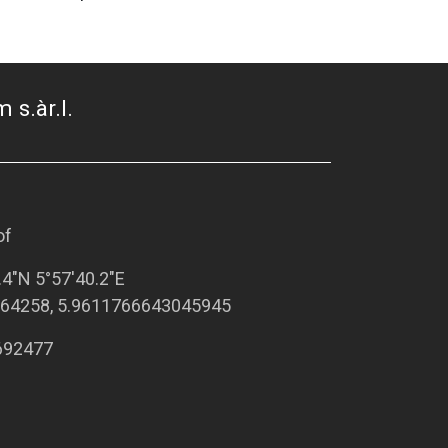
 s.àr.l.
of
.4"N 5°57'40.2"E
64258, 5.9611766643045945
692477