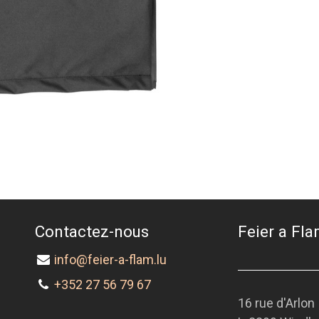
Contactez-nous
Feier a Flam
info@feier-a-flam.lu
+352 27 56 79 67
16 rue d'Arlon