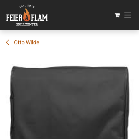
Se rendre au contenu
Otto Wilde