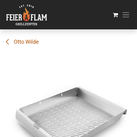
Se rendre au contenu
Otto Wilde