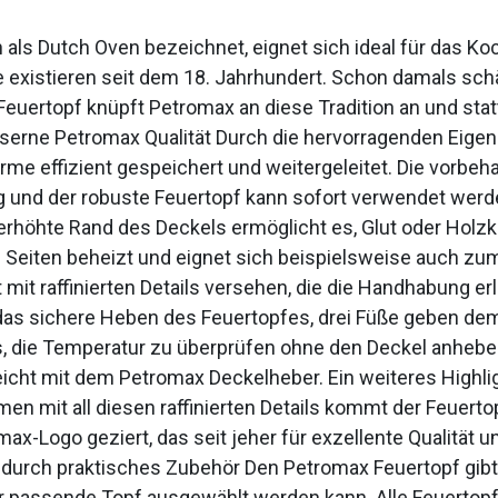
h als Dutch Oven bezeichnet, eignet sich ideal für das K
existieren seit dem 18. Jahrhundert. Schon damals schä
uertopf knüpft Petromax an diese Tradition an und stat
sseiserne Petromax Qualität Durch die hervorragenden Eig
rme effizient gespeichert und weitergeleitet. Die vorbeh
 und der robuste Feuertopf kann sofort verwendet werde
erhöhte Rand des Deckels ermöglicht es, Glut oder Holz
len Seiten beheizt und eignet sich beispielsweise auch 
st mit raffinierten Details versehen, die die Handhabung 
 das sichere Heben des Feuertopfes, drei Füße geben de
, die Temperatur zu überprüfen ohne den Deckel anheb
eicht mit dem Petromax Deckelheber. Ein weiteres Highl
n mit all diesen raffinierten Details kommt der Feuerto
x-Logo geziert, das seit jeher für exzellente Qualität u
 durch praktisches Zubehör Den Petromax Feuertopf gibt
r passende Topf ausgewählt werden kann. Alle Feuertopf