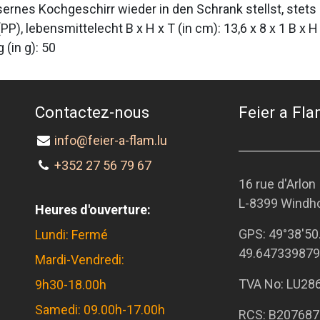
sernes Kochgeschirr wieder in den Schrank stellst, stet
P), lebensmittelecht B x H x T (in cm): 13,6 x 8 x 1 B x H
(in g): 50
Contactez-nous
Feier a Flam
info@feier-a-flam.lu
+352 27 56 79 67
16 rue d'Arlon
L-8399 Windh
Heures d'ouverture:
GPS:
49°38'50
Lundi: Fermé
49.647339879
Mardi-Vendredi:
TVA No: LU28
9h30-18.00h
Samedi: 09.00h-17.00h
RCS: B207687