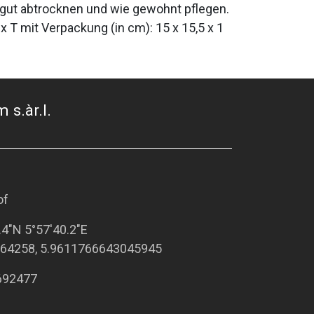
s gut abtrocknen und wie gewohnt pflegen.
 x T mit Verpackung (in cm): 15 x 15,5 x 1
 s.àr.l.
of
.4"N 5°57'40.2"E
64258, 5.9611766643045945
692477