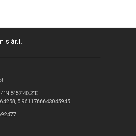
 s.àr.l.
of
.4"N 5°57'40.2"E
64258, 5.9611766643045945
692477