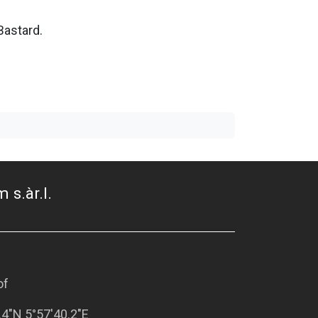
Bastard.
 s.àr.l.
of
.4"N 5°57'40.2"E