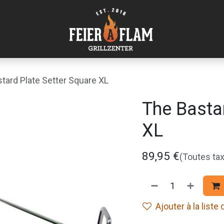
tard Plate Setter Square XL
The Basta
XL
89,95
€
(Toutes ta
Ajouter à la liste