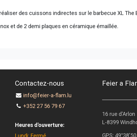
réaliser des cuissons indirectes sur le barbecue XL The 
nox et de 2 demi plaques en céramique émaillée.
Contactez-nous
Feier a Flam
info@feier-a-flam.lu
+352 27 56 79 67
16 rue d'Arlon
L-8399 Windh
Heures d'ouverture:
GPS:
49°38'50
Lundi: Fermé