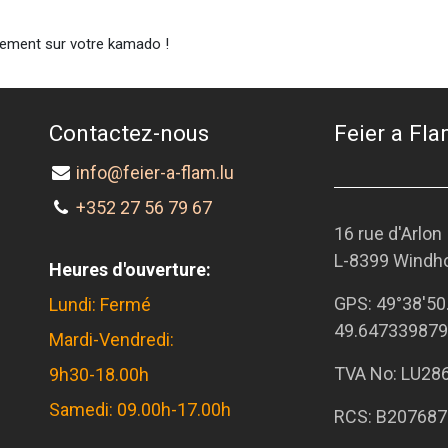
ctement sur votre kamado !
Contactez-nous
Feier a Flam
info@feier-a-flam.lu
+352 27 56 79 67
16 rue d'Arlon
L-8399 Windh
Heures d'ouverture:
GPS:
49°38'50
Lundi: Fermé
49.647339879
Mardi-Vendredi:
TVA No: LU28
9h30-18.00h
Samedi: 09.00h-17.00h
RCS: B207687