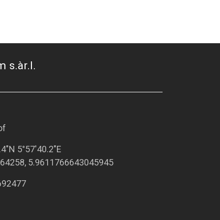
 s.àr.l.
of
.4"N 5°57'40.2"E
64258, 5.9611766643045945
692477