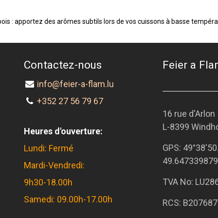
bois : apportez des arômes subtils lors de vos cuissons à basse tempéra
Contactez-nous
Feier a Flam
info@feier-a-flam.lu
+352 27 56 79 67
16 rue d'Arlon
L-8399 Windh
Heures d'ouverture:
GPS:
49°38'50
Lundi: Fermé
49.647339879
Mardi-Vendredi:
TVA No: LU28
9h30-18.00h
Samedi: 09.00h-17.00h
RCS: B207687