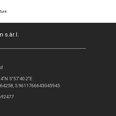
ture.
 s.àr.l.
of
.4"N 5°57'40.2"E
64258, 5.9611766643045945
692477