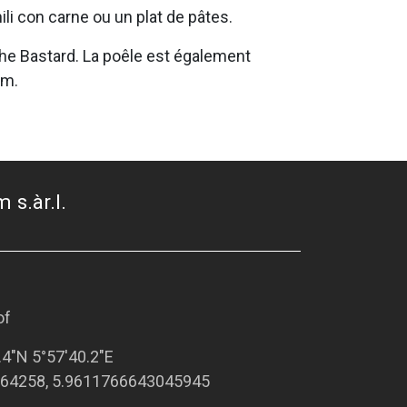
ili con carne ou un plat de pâtes.
he Bastard. La poêle est également
cm.
 s.àr.l.
of
.4"N 5°57'40.2"E
64258, 5.9611766643045945