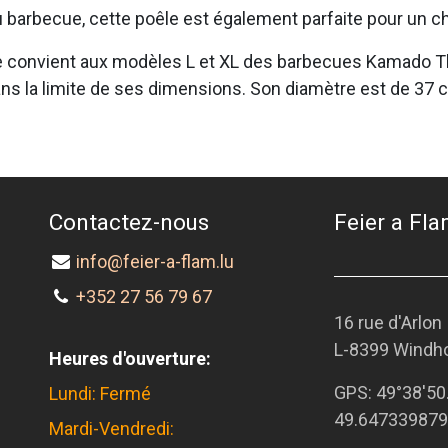
au barbecue, cette poêle est également parfaite pour un ch
re convient aux modèles L et XL des barbecues Kamado T
ns la limite de ses dimensions. Son diamètre est de 37 
Contactez-nous
Feier a Flam
info@feier-a-flam.lu
+352 27 56 79 67
16 rue d'Arlon
L-8399 Windh
Heures d'ouverture:
GPS:
49°38'50
Lundi: Fermé
49.647339879
Mardi-Vendredi: