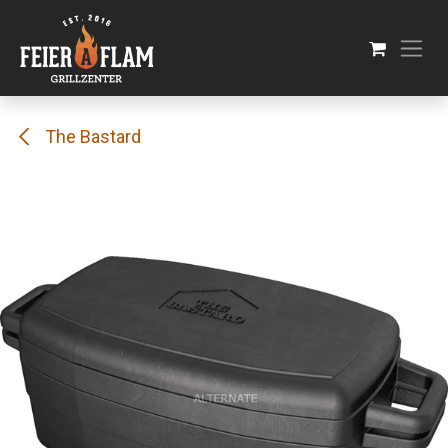
Se rendre au contenu
The Bastard