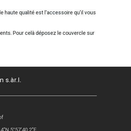
 haute qualité est l'accessoire qu'il vous
ents. Pour celà déposez le couvercle sur
 s.àr.l.
of
.4"N 5°57'40.2"E