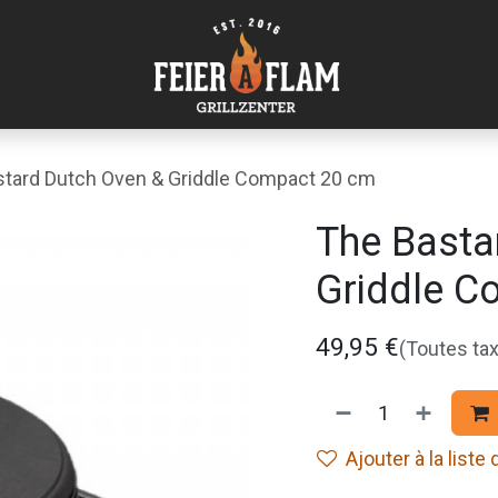
stard Dutch Oven & Griddle Compact 20 cm
The Basta
Griddle C
49,95
€
(Toutes ta
Ajouter à la liste