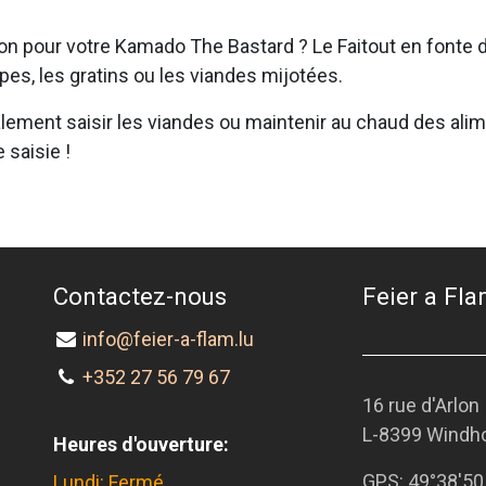
on pour votre Kamado The Bastard ? Le Faitout en fonte de
upes, les gratins ou les viandes mijotées.
lement saisir les viandes ou maintenir au chaud des alim
e saisie !
Contactez-nous
Feier a Flam
info@feier-a-flam.lu
+352 27 56 79 67
16 rue d'Arlon
L-8399 Windh
Heures d'ouverture:
GPS:
49°38'50
Lundi: Fermé