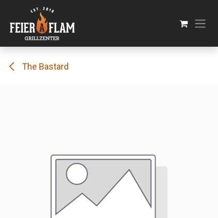
Se rendre au contenu
The Bastard