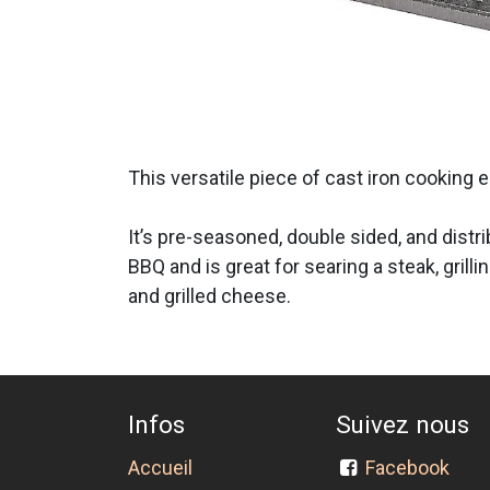
This versatile piece of cast iron cookin
It’s pre-seasoned, double sided, and distri
BBQ and is great for searing a steak, gril
and grilled cheese.
Infos
Suivez nous
Accueil
Facebook