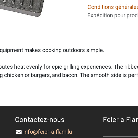
Conditions générale
Expédition pour prod
g equipment makes cooking outdoors simple.
butes heat evenly for epic grilling experiences. The ribbe
ling chicken or burgers, and bacon. The smooth side is p
Contactez-nous
Feier a Flam
info@feier-a-flam.lu