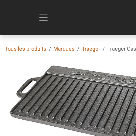
Se rendre au contenu
Tous les produits
Marques
Traeger
Traeger Cast