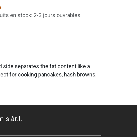
s
uits en stock: 2-3 jours ouvrables
d side separates the fat content like a
erfect for cooking pancakes, hash browns,
 s.àr.l.