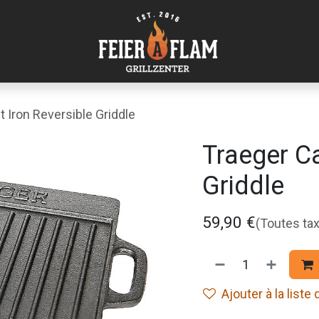
 Iron Reversible Griddle
Traeger Ca
Griddle
59,90
€
(Toutes ta
Ajouter à la liste