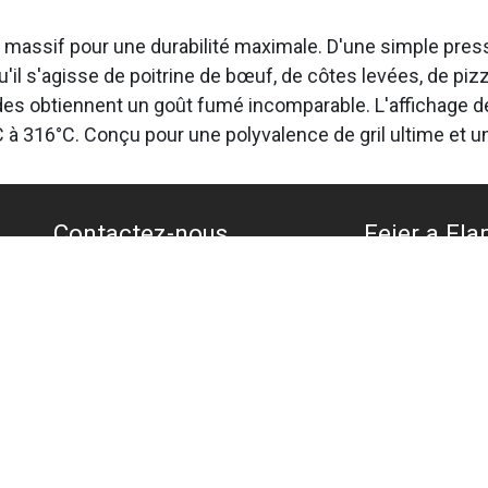
r massif pour une durabilité maximale. D'une simple press
l s'agisse de poitrine de bœuf, de côtes levées, de pizza 
ades obtiennent un goût fumé incomparable. L'affichage de
 à 316°C. Conçu pour une polyvalence de gril ultime et 
Contactez-nous
Feier a Flam
info@feier-a-flam.lu
+352 27 56 79 67
16 rue d'Arlon
L-8399 Windh
Heures d'ouverture:
GPS:
49°38'50
Lundi: Fermé
49.647339879
Mardi-Vendredi: