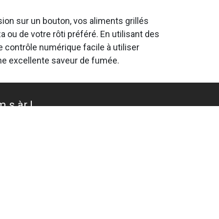
ion sur un bouton, vos aliments grillés
ou de votre rôti préféré. En utilisant des
 contrôle numérique facile à utiliser
une excellente saveur de fumée.
 s.àr.l.
of
.4"N 5°57'40.2"E
64258, 5.9611766643045945