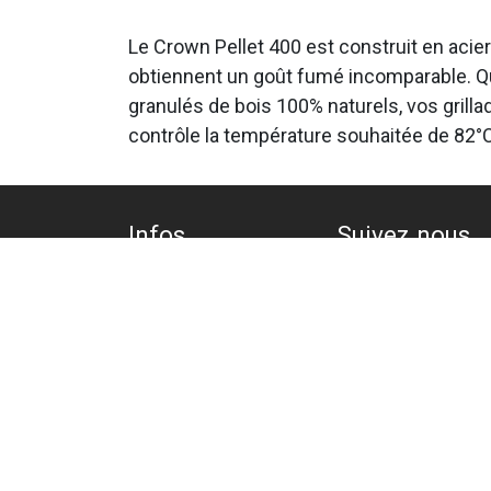
Le Crown Pellet 400 est construit en acie
obtiennent un goût fumé incomparable. Qu'i
granulés de bois 100% naturels, vos grill
contrôle la température souhaitée de 82°C
Infos
Suivez nous
Accueil
Facebook
A propos
Instagram
Conditions de
commande et
annulation