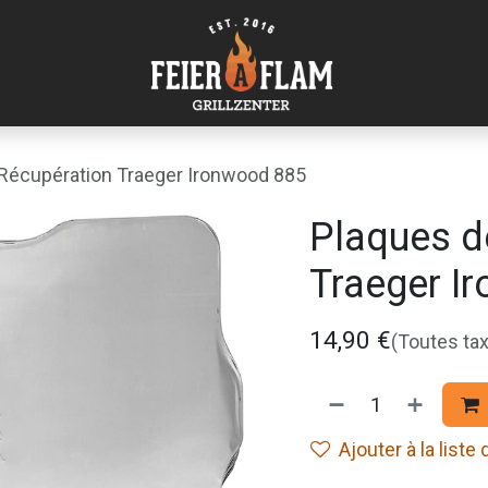
Récupération Traeger Ironwood 885
Plaques d
Traeger I
14,90
€
(Toutes ta
Ajouter à la liste