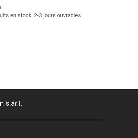
s
uits en stock: 2-3 jours ouvrables
 s.àr.l.