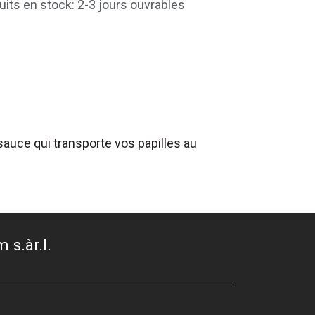
uits en stock: 2-3 jours ouvrables
auce qui transporte vos papilles au
 s.àr.l.