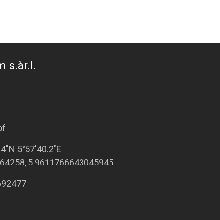
 s.àr.l.
of
.4"N 5°57'40.2"E
64258, 5.9611766643045945
692477