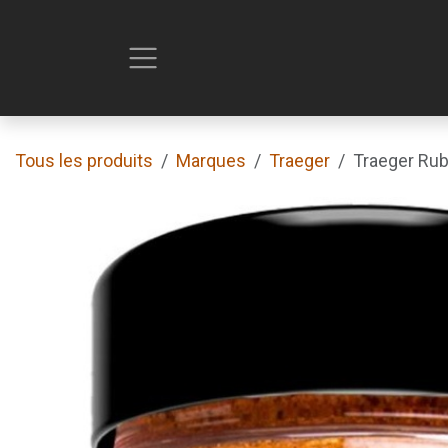
Se rendre au contenu
Tous les produits
Marques
Traeger
Traeger Ru