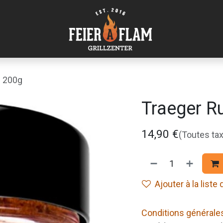
b 200g
Traeger R
14,90
€
(Toutes ta
Ajouter à la liste
Conditions générale