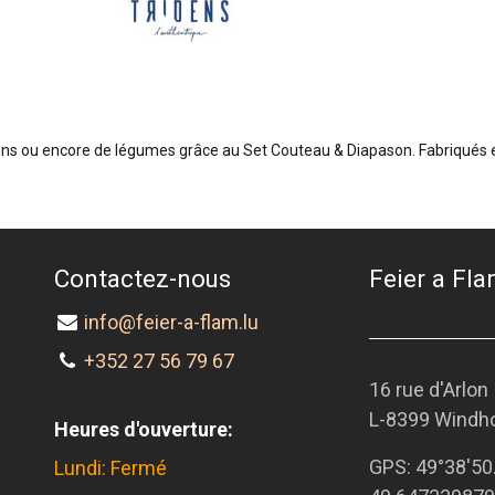
ns ou encore de légumes grâce au Set Couteau & Diapason. Fabriqués en 
Contactez-nous
Feier a Flam
info@feier-a-flam.lu
+352 27 56 79 67
16 rue d'Arlon
L-8399 Windh
Heures d'ouverture:
GPS:
49°38'50
Lundi: Fermé