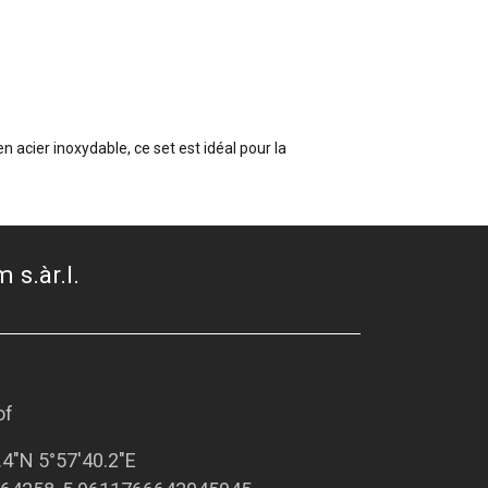
acier inoxydable, ce set est idéal pour la
 s.àr.l.
of
.4"N 5°57'40.2"E