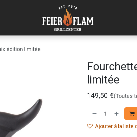
x édition limitée
Fourchette
limitée
149,50
€
(Toutes 
Ajouter à la liste