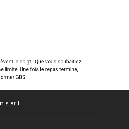
èvent le doigt ! Que vous souhaitiez
 limite. Une fois le repas terminé,
rformer GBS.
 s.àr.l.