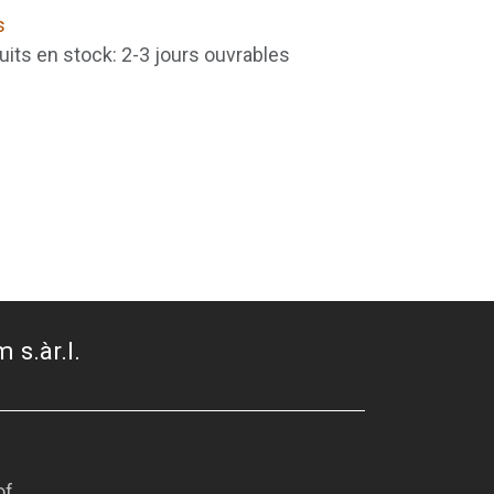
s
uits en stock: 2-3 jours ouvrables
 s.àr.l.
of