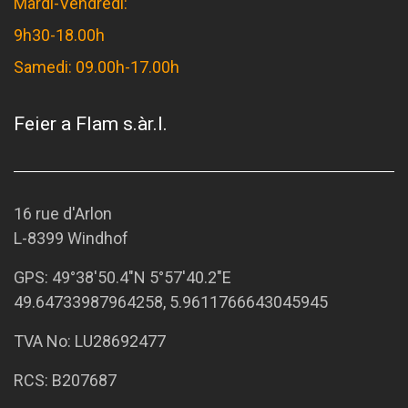
Mardi-Vendredi:
9h30-18.00h
Samedi: 09.00h-17.00h
Feier a Flam s.àr.l.
16 rue d'Arlon
L-8399 Windhof
GPS:
49°38'50.4"N 5°57'40.2"E
49.64733987964258, 5.9611766643045945
TVA No: LU28692477
RCS: B207687